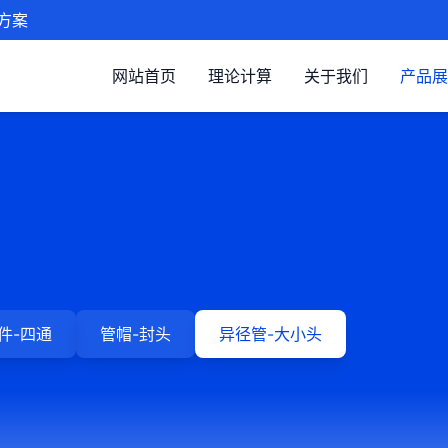
方案
网站首页
理论计算
关于我们
产品展
件-四通
管帽-封头
异径管-大小头