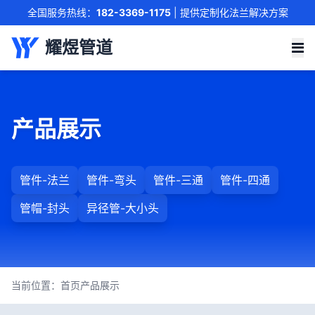
全国服务热线：
182-3369-1175
| 提供定制化法兰解决方案
联系我们
耀煜管道
产品展示
管件-法兰
管件-弯头
管件-三通
管件-四通
管帽-封头
异径管-大小头
当前位置：
首页
产品展示