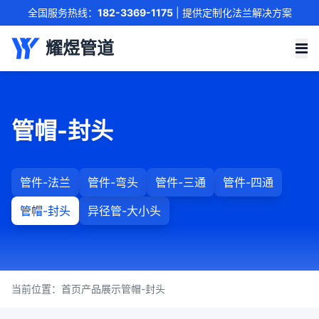
全国服务热线：
182-3369-1175
| 提供定制化法兰解决方案
联系我们
耀煜管道
管帽-封头
管件-法兰
管件-弯头
管件-三通
管件-四通
管帽-封头
异径管-大小头
当前位置：
首页
产品展示
管帽-封头