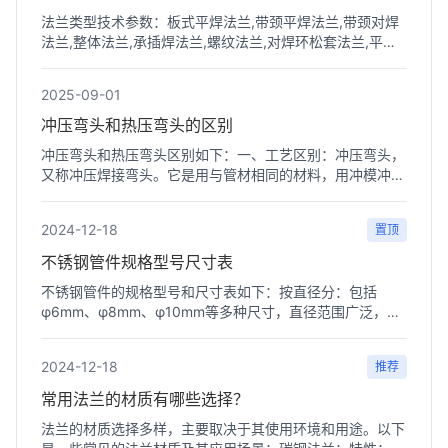
法兰类型技术参数：板式平焊法兰,带颈平焊法兰,带颈对焊
法兰,整体法兰,承插焊法兰,螺纹法兰,对焊环松套法兰,平焊
环松套...
2025-09-01
冲压弯头和热压弯头的区别
冲压弯头和热压弯头区别如下：一、工艺区别：冲压弯头，
又称冲压焊接弯头。它是用与管材相同的材料，用冲模冲压
成半圆...
2024-12-18
置顶
不锈钢管件规格型号尺寸表
不锈钢管件的规格型号和尺寸表如下：‌按直径分‌：包括
φ6mm、φ8mm、φ10mm等多种尺寸，直径范围广泛，适
用于不同场...
2024-12-18
推荐
常用法兰的材质有哪些选择？
法兰的材质选择多样，主要取决于其使用环境和用途。以下