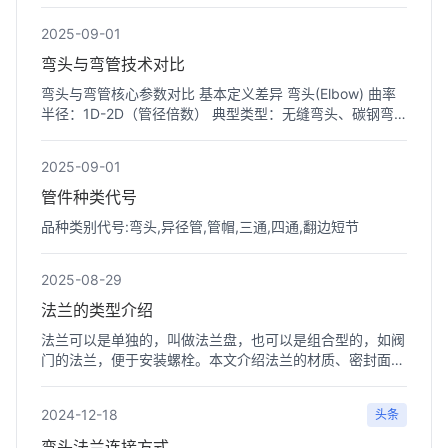
≤1.6MPa的...
2025-09-01
弯头与弯管技术对比
弯头与弯管核心参数对比 基本定义差异 弯头(Elbow) 曲率
半径：1D-2D（管径倍数） 典型类型：无缝弯头、碳钢弯
头 ...
2025-09-01
管件种类代号
品种类别代号:弯头,异径管,管帽,三通,四通,翻边短节
2025-08-29
法兰的类型介绍
法兰可以是单独的，叫做法兰盘，也可以是组合型的，如阀
门的法兰，便于安装螺栓。本文介绍法兰的材质、密封面形
式和按...
2024-12-18
头条
弯头法兰连接方式