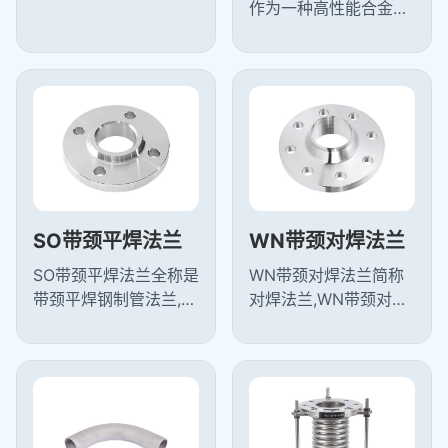
一种法兰,PL板式平焊
作为一种高性能合金材
法兰属任意式法兰,与带
料，综合了奥氏体不锈
颈对焊法兰相比板式平
钢和铁素体不锈钢的优
焊法兰结构...
点，具有优良的耐腐蚀
性、耐磨性和...
SO带颈平焊法兰
WN带颈对焊法兰
SO带颈平焊法兰全称是
WN带颈对焊法兰简称
带颈平焊钢制管法兰,是
对焊法兰,WN带颈对焊
将钢管或管件等伸入法
法兰是指带颈的并有圆
兰内通过角焊缝与设备
管过渡的并与管子对焊
或管道连接的法兰,SO
连接的法兰,对焊法兰不
带颈平焊法...
易变形密封好...