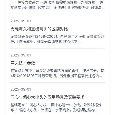
一、焊接方式差异 平焊法兰 仅需单面焊接（外侧焊接） 焊
接形式为角焊缝（C类缝） 无法进行射线探伤检测 对焊法
兰 需双...
2025-09-01
无缝弯头和直缝弯头的区别对比
无缝弯头 GB/T12459-2005标准 制造工艺 采用无缝钢管热
推/冷挤压成型，整体无焊缝结构 核心优势 ...
2025-09-01
弯头技术参数
在管路系统中，弯头是改变管路方向的管件。按角度分，有
45°及90°180°三种最常用的，另外根据工程需要还包括
60°等其...
2025-09-01
同心与偏心大小头的应用场景及安装要求
基础定义 1. 同心大小头：圆中心是一中心线，外径对称分
布 2. 偏心大小头：外径在一水平线上，形成切边结构 ...