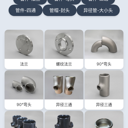
管件-四通
管帽-封头
异径管-大小头
法兰
螺纹法兰
90°弯头
90°弯头
异径三通
异径三通