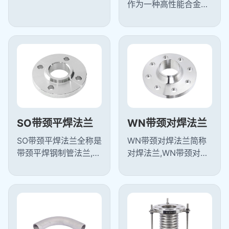
一种法兰,PL板式平焊
作为一种高性能合金材
法兰属任意式法兰,与带
料，综合了奥氏体不锈
颈对焊法兰相比板式平
钢和铁素体不锈钢的优
焊法兰结构...
点，具有优良的耐腐蚀
性、耐磨性和...
SO带颈平焊法兰
WN带颈对焊法兰
SO带颈平焊法兰全称是
WN带颈对焊法兰简称
带颈平焊钢制管法兰,是
对焊法兰,WN带颈对焊
将钢管或管件等伸入法
法兰是指带颈的并有圆
兰内通过角焊缝与设备
管过渡的并与管子对焊
或管道连接的法兰,SO
连接的法兰,对焊法兰不
带颈平焊法...
易变形密封好...