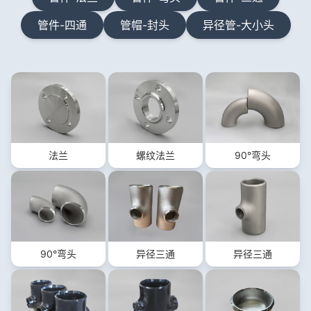
管件-四通
管帽-封头
异径管-大小头
法兰
螺纹法兰
90°弯头
90°弯头
异径三通
异径三通