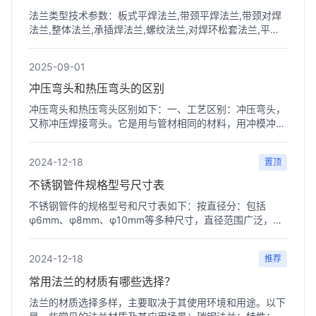
法兰类型技术参数：板式平焊法兰,带颈平焊法兰,带颈对焊
法兰,整体法兰,承插焊法兰,螺纹法兰,对焊环松套法兰,平焊
环松套...
2025-09-01
冲压弯头和热压弯头的区别
冲压弯头和热压弯头区别如下：一、工艺区别：冲压弯头，
又称冲压焊接弯头。它是用与管材相同的材料，用冲模冲压
成半圆...
2024-12-18
置顶
不锈钢管件规格型号尺寸表
不锈钢管件的规格型号和尺寸表如下：‌按直径分‌：包括
φ6mm、φ8mm、φ10mm等多种尺寸，直径范围广泛，适
用于不同场...
2024-12-18
推荐
常用法兰的材质有哪些选择？
法兰的材质选择多样，主要取决于其使用环境和用途。以下