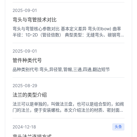
≤1.6MPa的...
2025-09-01
弯头与弯管技术对比
弯头与弯管核心参数对比 基本定义差异 弯头(Elbow) 曲率
半径：1D-2D（管径倍数） 典型类型：无缝弯头、碳钢弯
头 ...
2025-09-01
管件种类代号
品种类别代号:弯头,异径管,管帽,三通,四通,翻边短节
2025-08-29
法兰的类型介绍
法兰可以是单独的，叫做法兰盘，也可以是组合型的，如阀
门的法兰，便于安装螺栓。本文介绍法兰的材质、密封面形
式和按...
2024-12-18
头条
弯头法兰连接方式