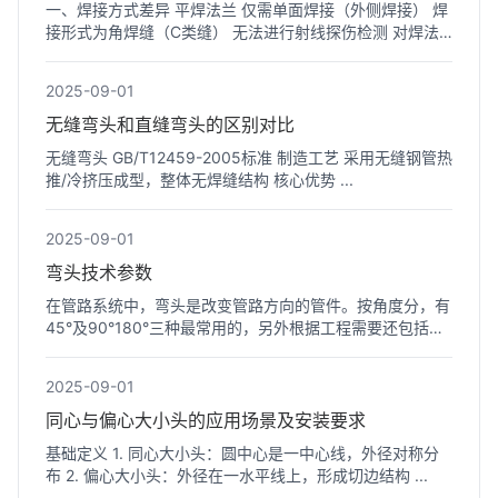
一、焊接方式差异 平焊法兰 仅需单面焊接（外侧焊接） 焊
接形式为角焊缝（C类缝） 无法进行射线探伤检测 对焊法
兰 需双...
2025-09-01
无缝弯头和直缝弯头的区别对比
无缝弯头 GB/T12459-2005标准 制造工艺 采用无缝钢管热
推/冷挤压成型，整体无焊缝结构 核心优势 ...
2025-09-01
弯头技术参数
在管路系统中，弯头是改变管路方向的管件。按角度分，有
45°及90°180°三种最常用的，另外根据工程需要还包括
60°等其...
2025-09-01
同心与偏心大小头的应用场景及安装要求
基础定义 1. 同心大小头：圆中心是一中心线，外径对称分
布 2. 偏心大小头：外径在一水平线上，形成切边结构 ...